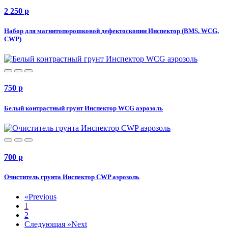
2 250
p
Набор для магнитопорошковой дефектоскопии Инспектор (BMS, WCG,
CWP)
750
p
Белый контрастный грунт Инспектор WCG аэрозоль
700
p
Очиститель грунта Инспектор CWP аэрозоль
«
Previous
1
2
Следующая »
Next